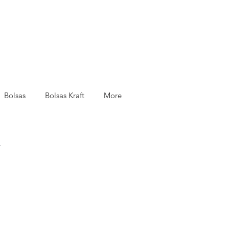
Bolsas
Bolsas Kraft
More
.