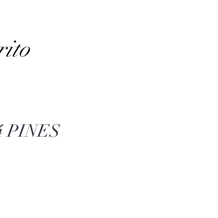
rito
4 PINES