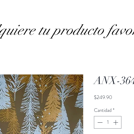
uiere tu producto favo
ANX-36
Precio
$249.90
Cantidad
*