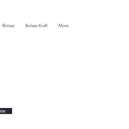
Bolsas
Bolsas Kraft
More
.
ete