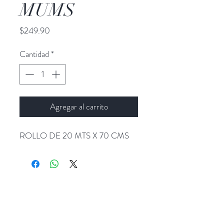
MUMS
Precio
$249.90
Cantidad
*
Agregar al carrito
ROLLO DE 20 MTS X 70 CMS
Popocatepetl 45, Col. Ciudad del Sol,
Zapopan, Jalisco. C.P: 45050.