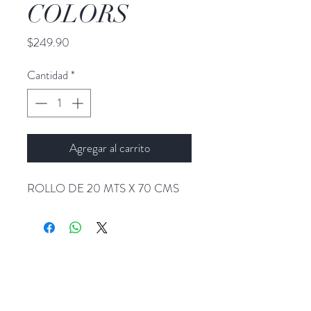
COLORS
Precio
$249.90
Cantidad
*
Agregar al carrito
ROLLO DE 20 MTS X 70 CMS
Popocatepetl 45, Col. Ciudad del Sol,
Zapopan, Jalisco. C.P: 45050.