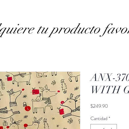
uiere tu producto favo
ANX-37
WITH 
Precio
$249.90
Cantidad
*