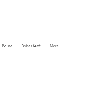
Bolsas
Bolsas Kraft
More
.