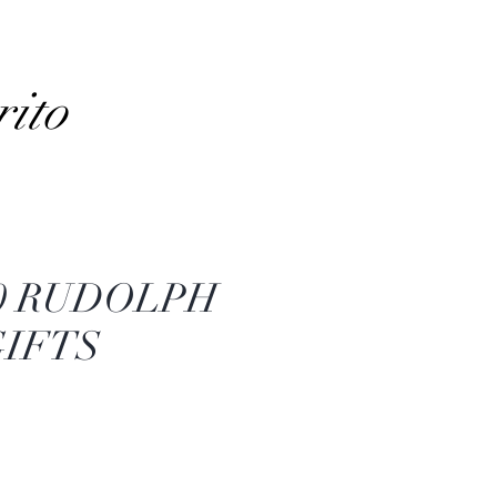
rito
0 RUDOLPH
GIFTS