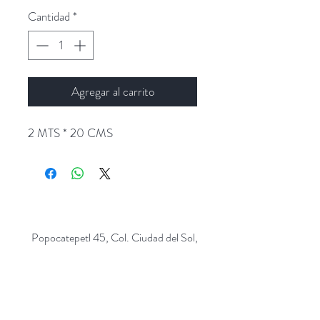
Cantidad
*
Agregar al carrito
2 MTS * 20 CMS
Popocatepetl 45, Col. Ciudad del Sol,
Zapopan, Jalisco. C.P: 45050.
Emails:
giftpopmx@gmail.com
y
giftpopmx@outlook.com