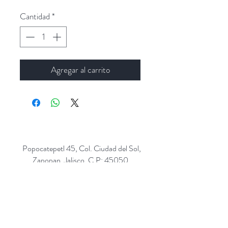
Cantidad
*
Agregar al carrito
Popocatepetl 45, Col. Ciudad del Sol,
Zapopan, Jalisco. C.P: 45050.
Emails:
giftpopmx@gmail.com
y
giftpopmx@outlook.com
Síguenos en: