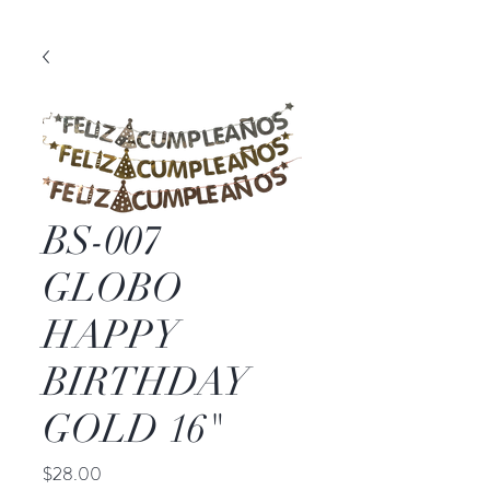
BS-007
GLOBO
HAPPY
BIRTHDAY
GOLD 16"
Precio
$28.00