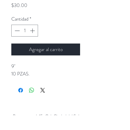
Precio
$30.00
Cantidad
*
Agregar al carrito
9"
10 PZAS.
Popocatepetl 45, Col. Ciudad del Sol,
Zapopan, Jalisco. C.P: 45050.
Emails:
giftpopmx@gmail.com
y