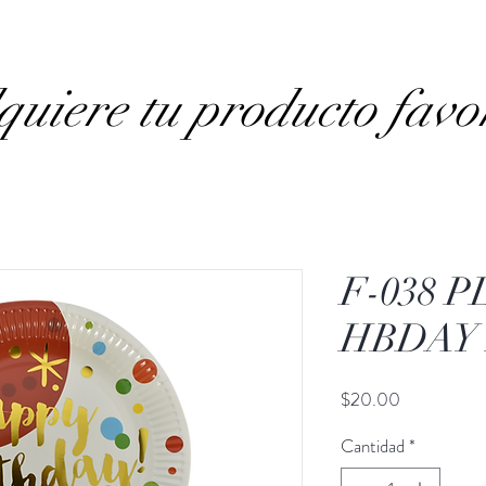
uiere tu producto favo
F-038 
HBDAY
Precio
$20.00
Cantidad
*