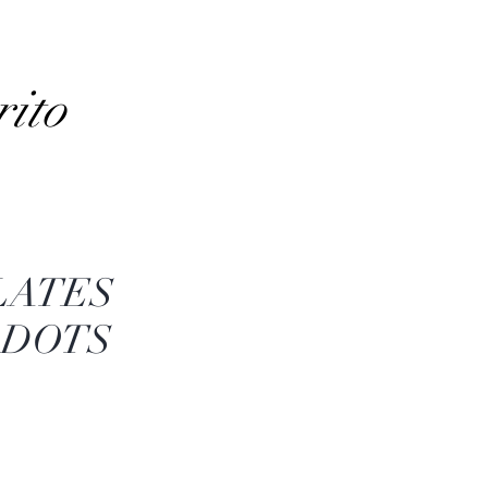
rito
PLATES
 DOTS