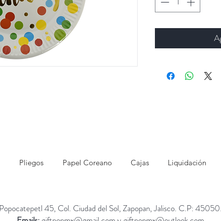
Ag
Pliegos
Papel Coreano
Cajas
Liquidación
Popocatepetl 45, Col. Ciudad del Sol, Zapopan, Jalisco. C.P: 45050
Emails:
giftpopmx@gmail.com
y
giftpopmx@outlook.com