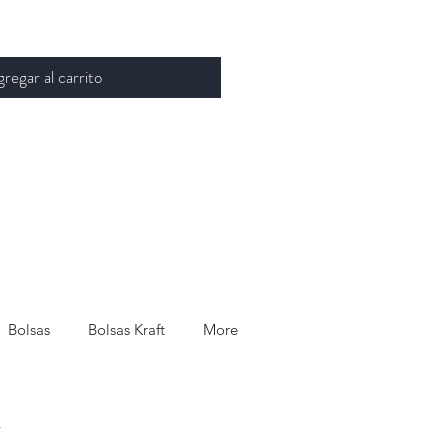
regar al carrito
Bolsas
Bolsas Kraft
More
.