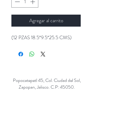
Agregar al carrito
(12 PZAS 18.5*9.5*25.5 CMS)
Popocatepetl 45, Col. Ciudad del Sol,
Zapopan, Jalisco. C.P: 45050.
Emails:
giftpopmx@gmail.com
y
giftpopmx@outlook.com
Síguenos en: