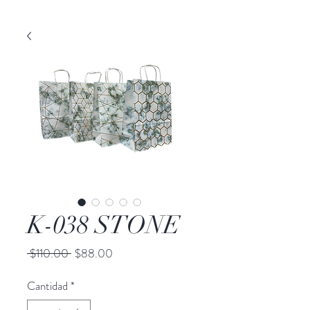
K-038 STONE
Precio
Precio
 $110.00 
$88.00
de
oferta
Cantidad
*