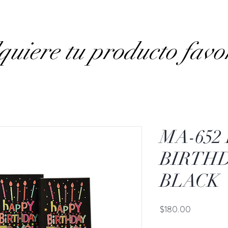
uiere tu producto favo
MA-652
BIRTHD
BLACK
Precio
$180.00