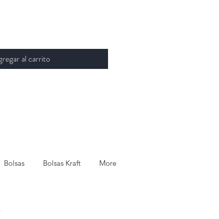
regar al carrito
Bolsas
Bolsas Kraft
More
.