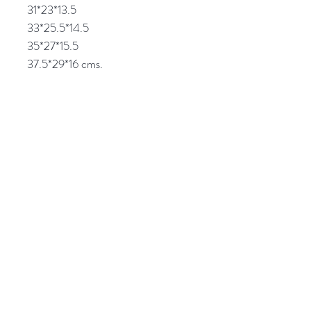
31*23*13.5
33*25.5*14.5
35*27*15.5
37.5*29*16 cms.
Popocatepetl 45, Col. Ciudad del Sol,
Zapopan, Jalisco. C.P: 45050.
Emails:
giftpopmx@gmail.com
y
giftpopmx@outlook.com
Síguenos en: