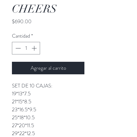
CHEERS
Precio
$690.00
Cantidad
*
Agregar al carrito
SET DE 10 CAJAS:
19*13*7.5
21*15*8.5
23*16.5*9.5
25*18*10.5
27*20*11.5
29*22*12.5