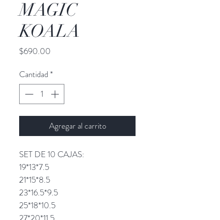
MAGIC
KOALA
Precio
$690.00
Cantidad
*
Agregar al carrito
SET DE 10 CAJAS:
19*13*7.5
21*15*8.5
23*16.5*9.5
25*18*10.5
27*20*11.5