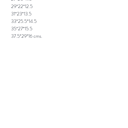
29*22*12.5
31*23*13.5
33*25.5*14.5
35*27*15.5
37.5*29*16 cms.
Popocatepetl 45, Col. Ciudad del Sol,
Zapopan, Jalisco. C.P: 45050.
Emails:
giftpopmx@gmail.com
y
giftpopmx@outlook.com
Síguenos en: