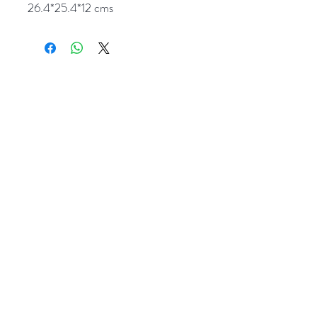
26.4*25.4*12 cms
Popocatepetl 45, Col. Ciudad del Sol,
Zapopan, Jalisco. C.P: 45050.
Emails:
giftpopmx@gmail.com
y
giftpopmx@outlook.com
Síguenos en:
Suscríbete