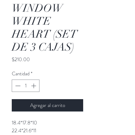
WINDOW
WHITE
HEART (SET
DE 3 CAJAS)
Precio
$210.00
Cantidad
*
Agregar al carrito
18.4*17.8*10
22.4*21.6*11