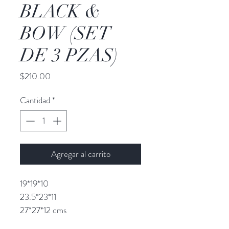
BLACK &
BOW (SET
DE 3 PZAS)
Precio
$210.00
Cantidad
*
Agregar al carrito
19*19*10
23.5*23*11
27*27*12 cms