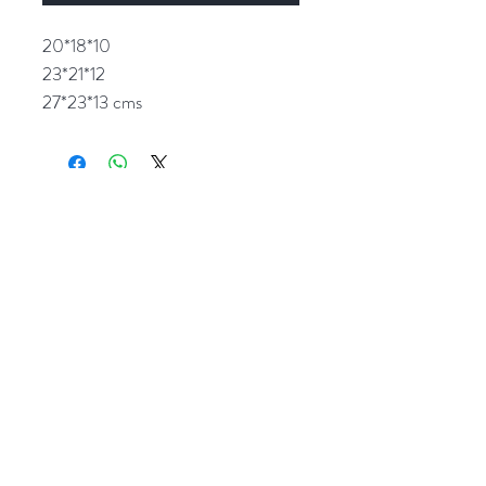
20*18*10
23*21*12
27*23*13 cms
Popocatepetl 45, Col. Ciudad del Sol,
Zapopan, Jalisco. C.P: 45050.
Emails:
giftpopmx@gmail.com
y
giftpopmx@outlook.com
Síguenos en: