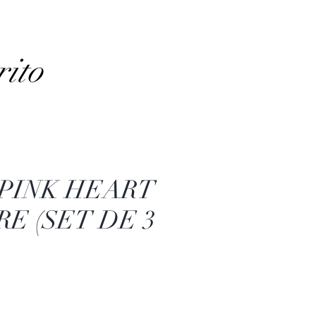
rito
 PINK HEART
E (SET DE 3