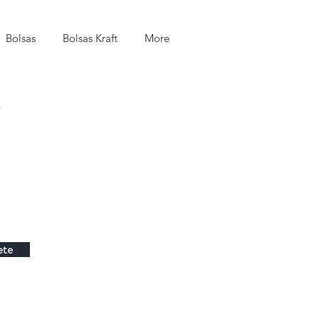
Bolsas
Bolsas Kraft
More
.
ete