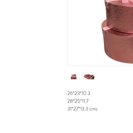
26*23*10.3
28*25*11.7
31*27*13.3 cms