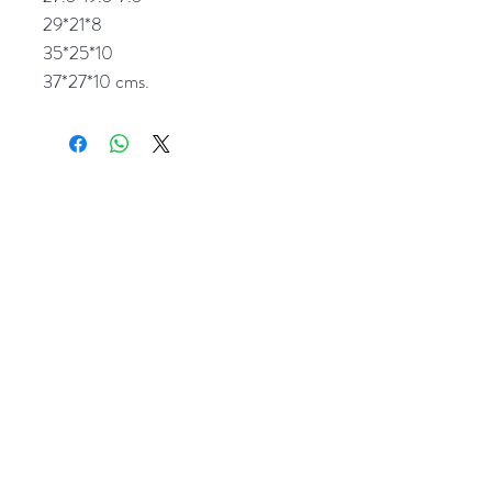
29*21*8
35*25*10
37*27*10 cms.
Popocatepetl 45, Col. Ciudad del Sol,
Zapopan, Jalisco. C.P: 45050.
Emails:
giftpopmx@gmail.com
y
giftpopmx@outlook.com
Síguenos en: