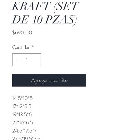
KRAFT (SET
DE 10 PZAS)
Precio
$690.00
Cantidad
*
Agregar al carrito
14.5*10*5
17*12*5.5
19*13.5*6
22*16*6.5
24.5*17.5*7
27.5*19.5*7.5