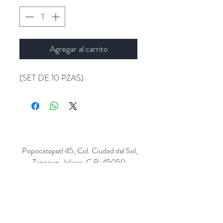
Agregar al carrito
(SET DE 10 PZAS)
Popocatepetl 45, Col. Ciudad del Sol,
Zapopan, Jalisco. C.P: 45050.
Emails:
giftpopmx@gmail.com
y
giftpopmx@outlook.com
Síguenos en: