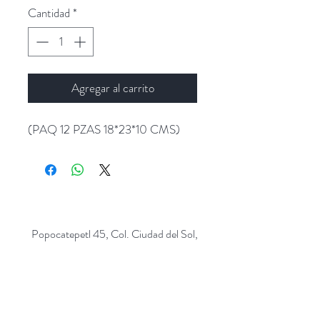
Cantidad
*
Agregar al carrito
(PAQ 12 PZAS 18*23*10 CMS)
Popocatepetl 45, Col. Ciudad del Sol,
Zapopan, Jalisco. C.P: 45050.
Emails:
giftpopmx@gmail.com
y
giftpopmx@outlook.com