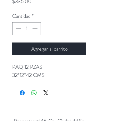
Precio
$336.00
Cantidad
*
Agregar al carrito
PAQ 12 PZAS
32*12*42 CMS
Popocatepetl 45, Col. Ciudad del Sol,
Zapopan, Jalisco. C.P: 45050.
Emails:
giftpopmx@gmail.com
y