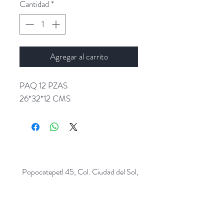
Cantidad
*
Agregar al carrito
PAQ 12 PZAS
26*32*12 CMS
Popocatepetl 45, Col. Ciudad del Sol,
Zapopan, Jalisco. C.P: 45050.
Emails:
giftpopmx@gmail.com
y
giftpopmx@outlook.com