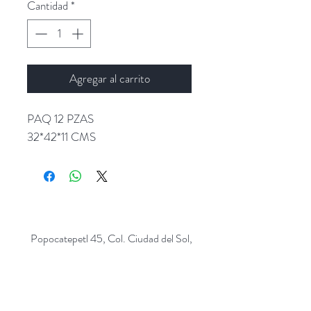
Cantidad
*
Agregar al carrito
PAQ 12 PZAS
32*42*11 CMS
Popocatepetl 45, Col. Ciudad del Sol,
Zapopan, Jalisco. C.P: 45050.
Emails:
giftpopmx@gmail.com
y
giftpopmx@outlook.com