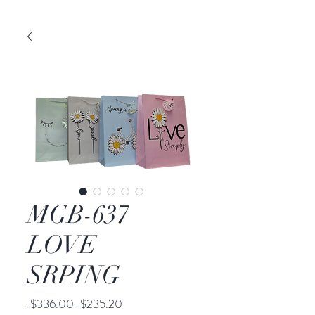
MGB-637
LOVE
SRPING
Precio
Precio
 $336.00 
$235.20