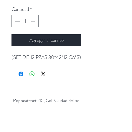
de
oferta
Cantidad
*
Agregar al carrito
(SET DE 12 PZAS 30*42*12 CMS)
Popocatepetl 45, Col. Ciudad del Sol,
Zapopan, Jalisco. C.P: 45050.
Emails:
giftpopmx@gmail.com
y
giftpopmx@outlook.com