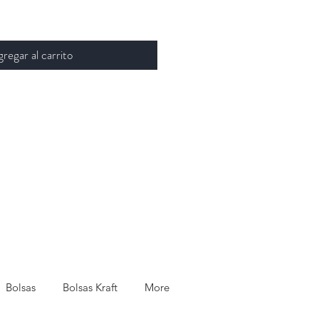
regar al carrito
Bolsas
Bolsas Kraft
More