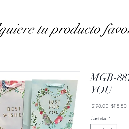
uiere tu producto favo
MGB-88
YOU
Precio
P
 $198.00 
$118.80
d
Cantidad
*
o