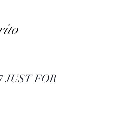
rito
7 JUST FOR
recio
e
ferta