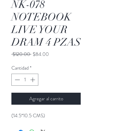
NK-078
NOTEBOOK
LIVE YOUR
DRAM 4 PZAS
Precio
Precio
 $120.00 
$84.00
de
oferta
Cantidad
*
Agregar al carrito
(14.5*10.5 CMS)