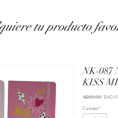
uiere tu producto favo
NK-087
KISS M
Precio
 $200.00 
$140.0
Cantidad
*