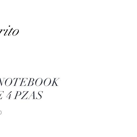
rito
 NOTEBOOK
E 4 PZAS
Precio
0
de
oferta