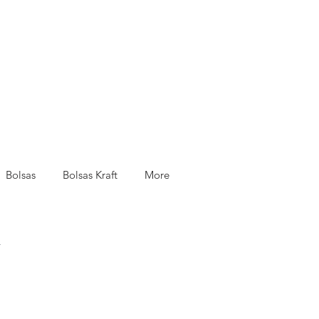
Bolsas
Bolsas Kraft
More
.