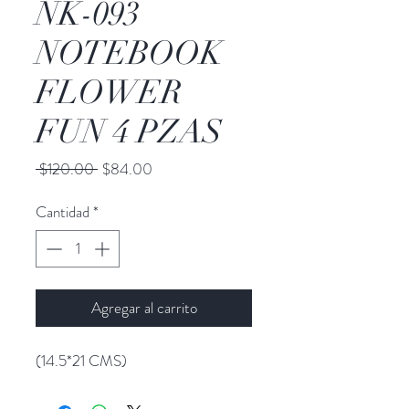
NK-093
NOTEBOOK
FLOWER
FUN 4 PZAS
Precio
Precio
 $120.00 
$84.00
de
oferta
Cantidad
*
Agregar al carrito
(14.5*21 CMS)