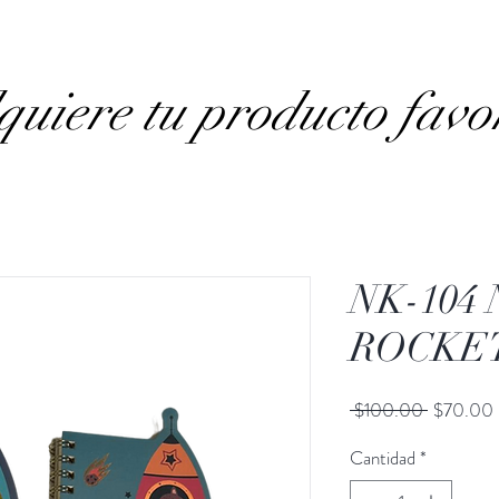
uiere tu producto favo
NK-104
ROCKET
Precio
 $100.00 
$70.00
Cantidad
*