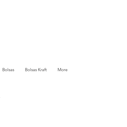
Bolsas
Bolsas Kraft
More
.