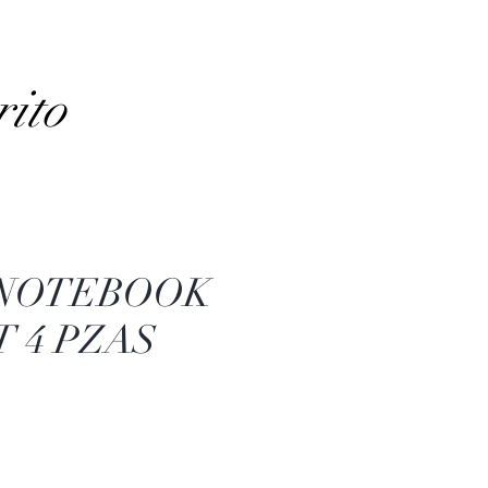
rito
 NOTEBOOK
 4 PZAS
Precio
de
oferta