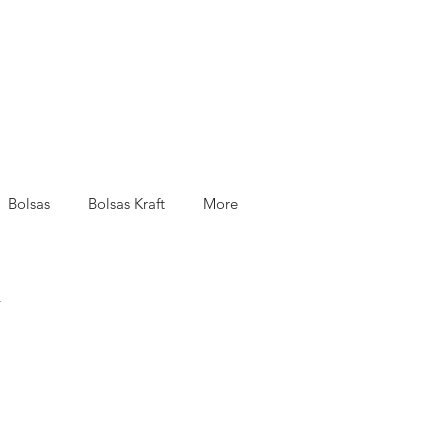
Bolsas
Bolsas Kraft
More
.