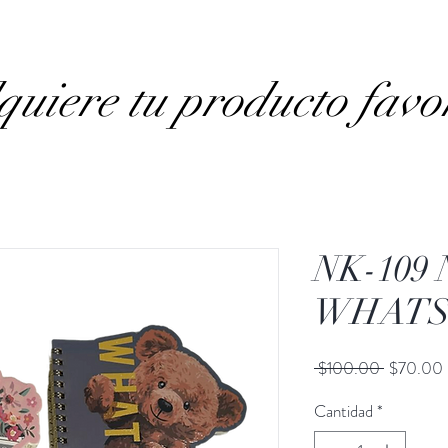
uiere tu producto favo
NK-109
WHATS 
Precio
 $100.00 
$70.00
Cantidad
*