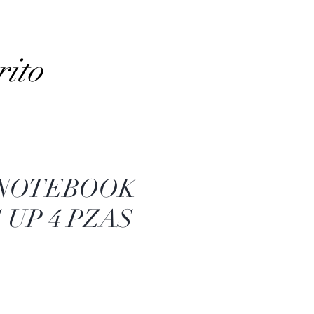
rito
 NOTEBOOK
UP 4 PZAS
Precio
de
oferta