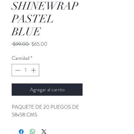
SHINEWRAP
PASTEL
BLUE
Precio
Precio
 $99.00 
$65.00
de
oferta
Cantidad
*
Agregar al carrito
PAQUETE DE 20 PLIEGOS DE
58x58 CMS