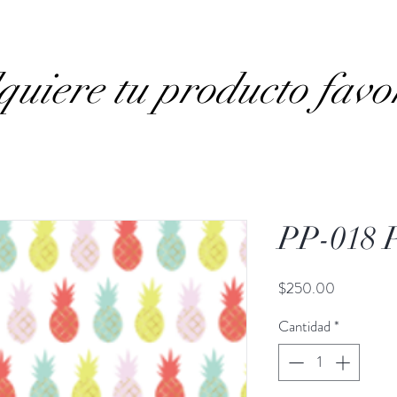
uiere tu producto favo
PP-018
Precio
$250.00
Cantidad
*