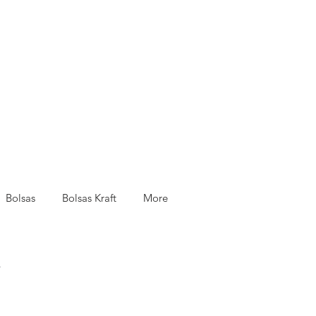
Bolsas
Bolsas Kraft
More
.