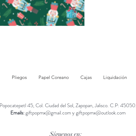
Pliegos
Papel Coreano
Cajas
Liquidación
Popocatepetl 45, Col. Ciudad del Sol, Zapopan, Jalisco. C.P: 45050
Emails:
giftpopmx@gmail.com
y
giftpopmx@outlook.com
Síguenos en: