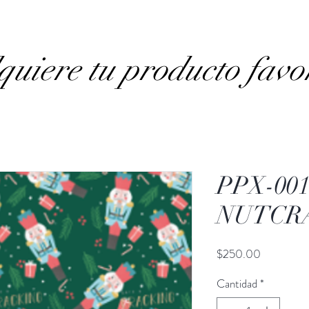
uiere tu producto favo
PPX-00
NUTCR
Precio
$250.00
Cantidad
*