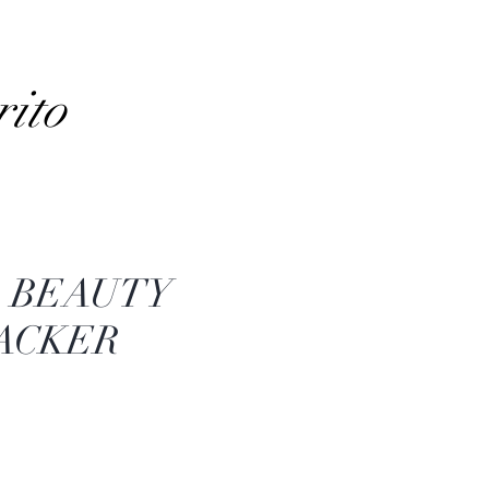
rito
1 BEAUTY
ACKER