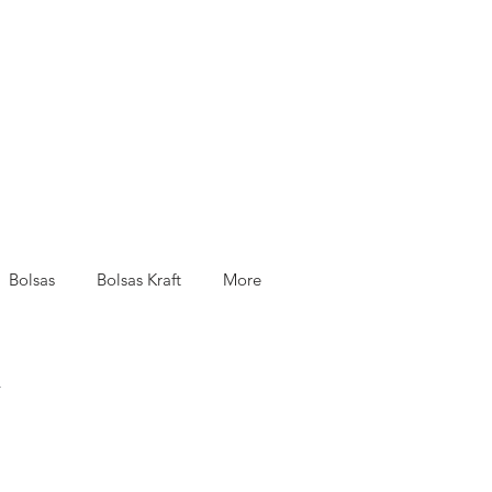
Bolsas
Bolsas Kraft
More
.