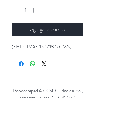
Agregar al carrito
(SET 9 PZAS 13.5*18.5 CMS)
Popocatepetl 45, Col. Ciudad del Sol,
Zapopan, Jalisco. C.P: 45050.
Emails:
giftpopmx@gmail.com
y
giftpopmx@outlook.com
Síguenos en: