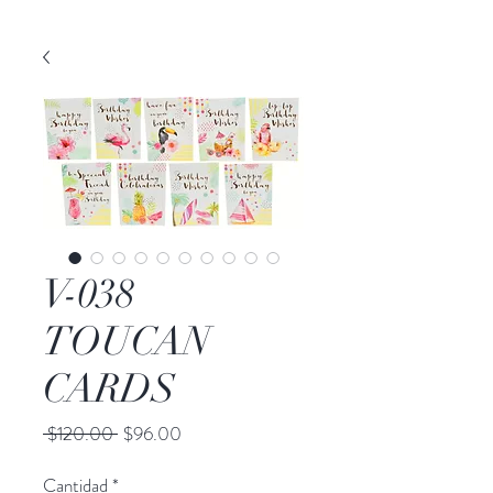
V-038
TOUCAN
CARDS
Precio
Precio
 $120.00 
$96.00
de
oferta
Cantidad
*