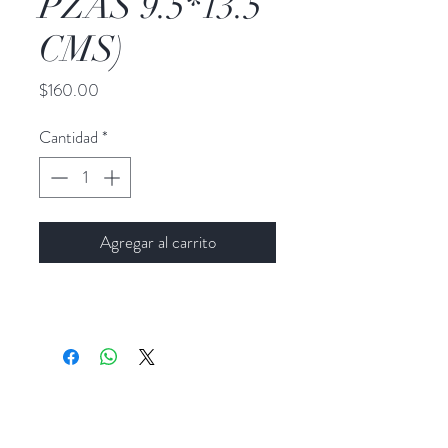
PZAS 9.5*13.5
CMS)
Precio
$160.00
Cantidad
*
Agregar al carrito
Popocatepetl 45, Col. Ciudad del Sol,