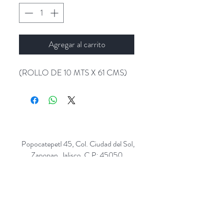
Agregar al carrito
(ROLLO DE 10 MTS X 61 CMS)
Popocatepetl 45, Col. Ciudad del Sol,
Zapopan, Jalisco. C.P: 45050.
Emails:
giftpopmx@gmail.com
y
giftpopmx@outlook.com
Síguenos en: