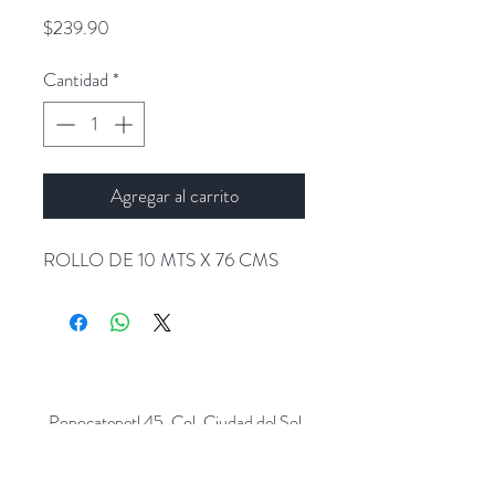
Precio
$239.90
Cantidad
*
Agregar al carrito
ROLLO DE 10 MTS X 76 CMS
Popocatepetl 45, Col. Ciudad del Sol,
Zapopan, Jalisco. C.P: 45050.
Emails:
giftpopmx@gmail.com
y