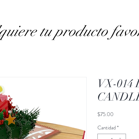
uiere tu producto favo
VX-014
CANDLE
Precio
$75.00
Cantidad
*