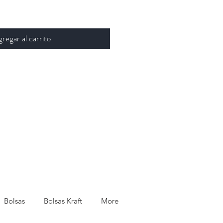
regar al carrito
Bolsas
Bolsas Kraft
More