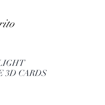
rito
 LIGHT
 3D CARDS